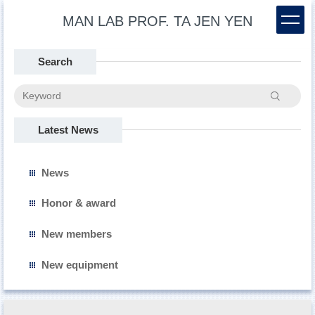
Jump
MAN LAB PROF. TA JEN YEN
to
the
main
Search
content
block
Search
Latest News
News
Honor & award
New members
New equipment